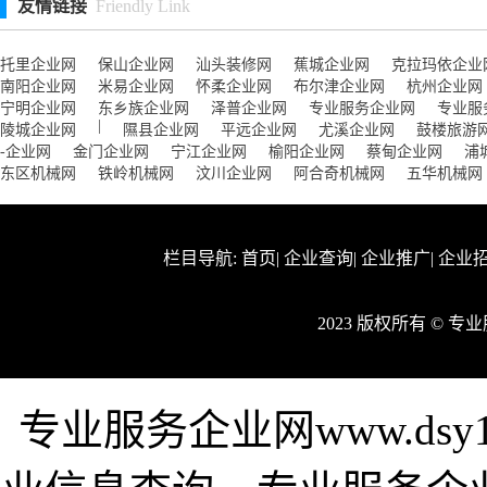
友情链接
Friendly Link
托里企业网
保山企业网
汕头装修网
蕉城企业网
克拉玛依企业
南阳企业网
米易企业网
怀柔企业网
布尔津企业网
杭州企业网
宁明企业网
东乡族企业网
泽普企业网
专业服务企业网
专业服
|
陵城企业网
隰县企业网
平远企业网
尤溪企业网
鼓楼旅游
-企业网
金门企业网
宁江企业网
榆阳企业网
蔡甸企业网
浦
东区机械网
铁岭机械网
汶川企业网
阿合奇机械网
五华机械网
栏目导航:
首页
|
企业查询
|
企业推广
|
企业
2023 版权所有 © 
专业服务企业网www.dsy